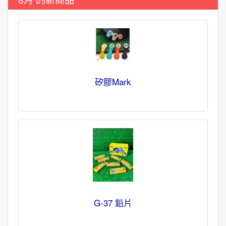
矽膠Mark
G-37 鉛片